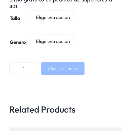
40€
Talla
Genero
#
Añadir al carrito
0
0
1
1
c
Related Products
a
n
t