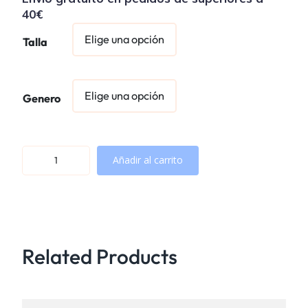
40€
Talla
Genero
#
Añadir al carrito
0
0
6
1
c
Related Products
a
n
t